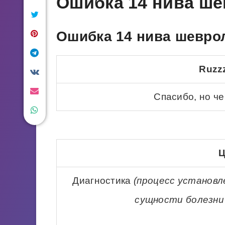
Ошибка 14 нива ше
Ошибка 14 нива шеврол
Ruzzz
Спасибо, но че
Ц
Диагностика
(процесс установл
сущности болезни