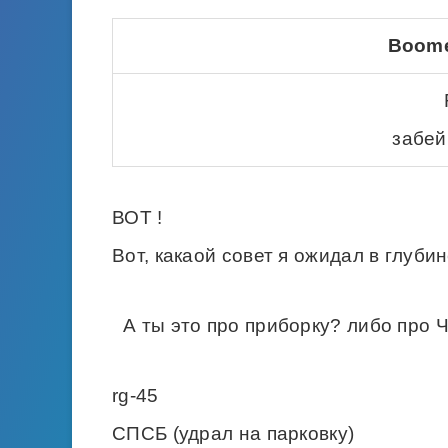
Boome
забей
ВОТ !
Вот, какаой совет я ожидал в глуби
А ты это про приборку? либо про 
rg-45
СПСБ (удрал на парковку)