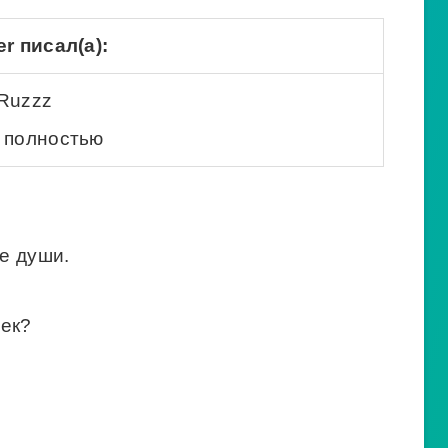
r писал(а):
Ruzzz
 полностью
не души.
Чек?