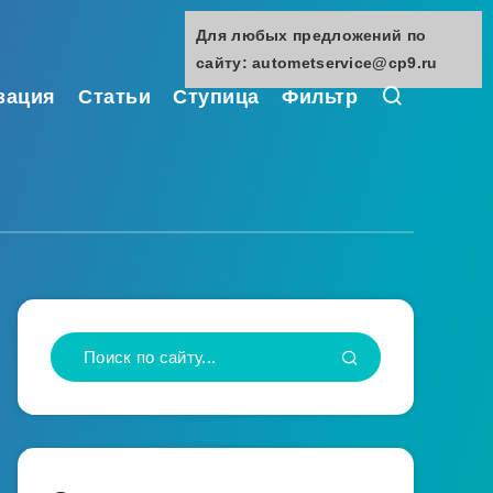
Для любых предложений по
сайту: autometservice@cp9.ru
зация
Статьи
Ступица
Фильтр