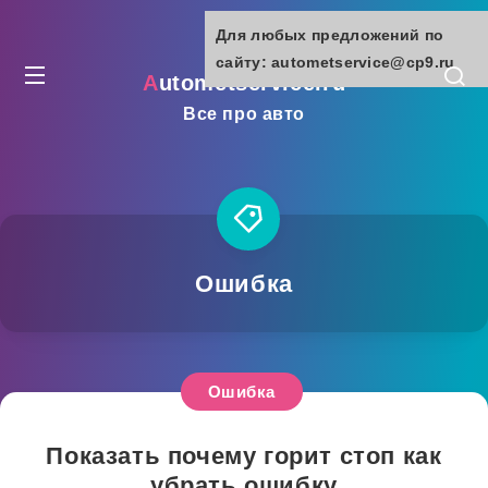
Для любых предложений по
сайту: autometservice@cp9.ru
autometservice.ru
Все про авто
Ошибка
Ошибка
Показать почему горит стоп как
убрать ошибку